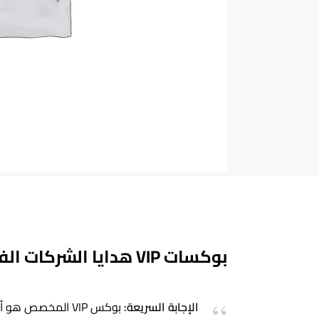
بوكسات VIP هدايا الشركات الفاخرة
الإجابة السريعة:
بوكس VIP المخصص هو أقوى تعبير عن القيمة والتقدير — هدية تُفتح بابتسامة وتُحتفظ بها كذكرى.