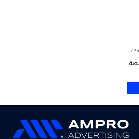
V
صصة