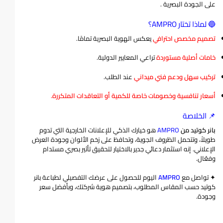
على الجودة البصرية
.
🔵 لماذا تختار AMPRO؟
تصميم مخصص احترافي
يعكس الهوية البصرية تمامًا.
خامات أصلية مستوردة
تراعي المعايير الدولية.
تركيب سهل ودعم فني ميداني
عند الطلب.
أسعار تنافسية وخصومات خاصة للكمية أو التعاقدات المتكررة
.
📌 الخلاصة
بانر كوتيد من
AMPRO
هو خيارك الذكي للإعلانات الخارجية التي تدوم
طويلاً، وتتحمل الظروف الجوية، وتحافظ على زخم الألوان وجودة العرض
الإعلاني. إنه استثمار دعائي جدير بالاختيار لتحقيق تأثير بصري مستدام
وفعّال.
✦ تواصل مع
AMPRO
اليوم للحصول على عرضك التفصيلي لطباعة بانر
كوتيد حسب المقاس المطلوب، بتصميم هوية شركتك، وبأفضل سعر
وجودة.