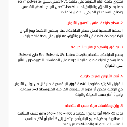
تحتوي خامة البانر الكوتيد على طبقة PVC تغطي نسيج scrim polyester،
مما يمنع التمزق والانزلاق تحت الضغط. تتحمل الرياح، المطر، الشمس،
وتصلح للاستخدام الخارجي الطويل بكفاءة
.
2.
سطح طباعة أملس لتحسين الألوان
الطبقة المطلية تجعل سطح الطباعة ناعمًا، يعكس الأشعة ويبرز ألوان
نابضة وحادة، خاصة في الأحمر والأزرق، مع تباين عالي ودقة تفصيلية
.
3.
توافق واسع مع تقنيات الطباعة
يدعم الطباعة باستخدام طابعات Eco-Solvent، UV، Latex حتى Solvent.
مما يسمح لطباعة صور عالية الجودة على المقاسات الكبيرة دون التأثير
على الألوان
4.
ثبات الألوان لفترات طويلة
الفينيل الكوتيد مقاوم للأشعة فوق البنفسجية، ما يقلل من بهتان الألوان
مع الوقت. يمكن أن تدوم الرسومات الخارجية المتوسطة 3–5 سنوات،
وأحيانًا أكثر حسب الصيانة والبيئة
5.
وزن ومقاسات مرنة حسب الاستخدام
توفر AMPRO أنواعًا من الكوتيد بـ 400 – 440 – 510 gsm حسب الكثافة
المطلوبة. يمكن تصنيع البانر بأحجام تصل إلى 5 أمتار أو أكثر، مناسب
للمناسبات الطويلة والمشاهدة من بعيد