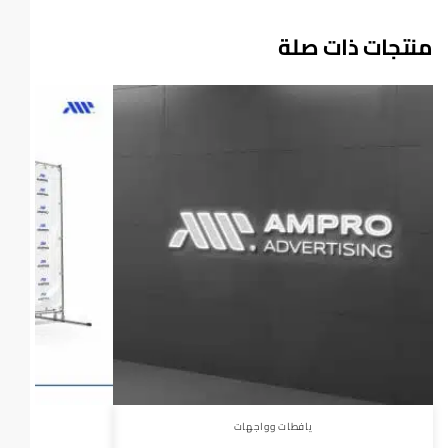
منتجات ذات صلة
يافطات وواجهات