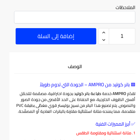
الملاحظات
إضافة إلى السلة
الوصف
🟦 بانر كوتيد من AMPRO – الجودة التي تدوم طويلاً
تقدّم
AMPRO
خدمة
طباعة بانر كوتيد
بجودة احترافية، مصمّمة لتتحمّل
أقسى الظروف الخارجية، مع الحفاظ على الحد الأقصى من جودة الصور
والنصوص. يتم تصنيع هذا البانر من نسيج بوليستر قوي مغطّى بطبقة PVC
متقدمة، مما يمنحه متانة استثنائية مقارنة بالبانرات العادية أو المصفّحة
.
✅ أبرز المميزات الفنية
1.
متانة استثنائية ومقاومة الطقس