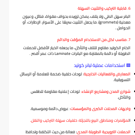
6.
قابلية التركيب والتثبيت السهلة
البانر سهل الطي ولا يتلف، يمكن تزويده بحواف مقواة، فتائل، وعيون
معدنية (grommets)، ما يجعل التثبيت سريعًا على الأسوار، الإطارات، أو
الحوامل
.
7.
مناسب لكل من الاستخدام المؤقت والدائم
الخام الكوتيد مقاوم للتلف والتآكل، ما يجعله الخيار الأفضل للحملات
الطويلة أو دائمة بالمقارنة مع البانرات Laminate ذات عمر أقصر
.
🟦 استخدامات عملية لبانر كوتيد
المعارض والفعاليات الخارجية
: لوحات خلفية ضخمة للعلامة أو الرسائل
التسويقية.
شوارع المدن ومشاريع الإنشاء
:
لوحات إعلانية مقاومة للطقس
والتآكل.
واجهات المحلات الكبرى والمؤسسات
: عروض دائمة وموسمية.
ا
لمؤتمرات ومناطق البيع بالتجزئة
: خلفيات سهلة التركيب والنقل.
الحملات الترويجية الطويلة المدى
: فعالة من حيث التكلفة وتحافظ