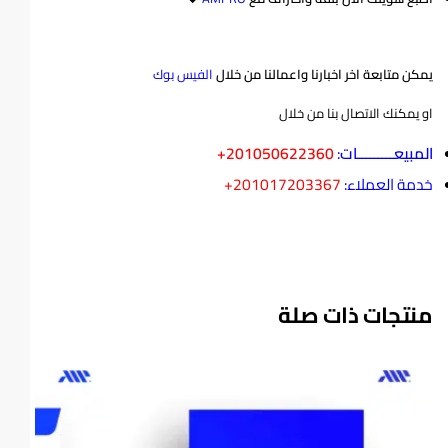
يمكن متابعة اخر اخبارنا واعمالنا من خلال
الفيس بوك
او يمكنك الاتصال بنا من خلال
المبيعـــــــــات
:
+201050622360
خدمة العملاء:
‏‪
+201017203367
منتجات ذات صلة