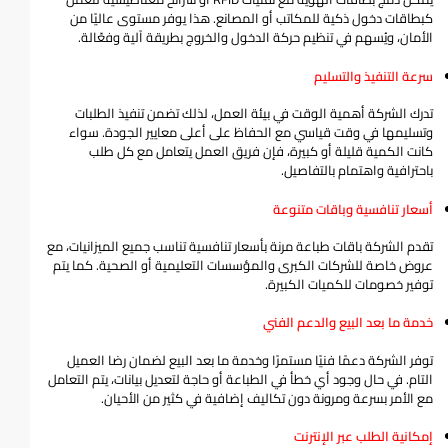
كبطاقات دخول ذكية للمكاتب أو المصانع. هذا يوفر مستوى عاليًا من
الأمان، ويُسهم في تنظيم حركة الدخول والخروج بطريقة آلية وفعّالة.
سرعة التنفيذ والتسليم
تدرك الشركة أهمية الوقت في بيئة العمل، لذلك تضمن تنفيذ الطلبات
وتسليمها في وقت قياسي مع الحفاظ على أعلى معايير الجودة. سواء
كانت الكمية قليلة أو كبيرة، فإن فريق العمل يتعامل مع كل طلب
باحترافية واهتمام بالتفاصيل.
أسعار تنافسية وباقات متنوعة
تقدم الشركة باقات طباعة مرنة بأسعار تنافسية تناسب جميع الميزانيات، مع
عروض خاصة للشركات الكبرى والمؤسسات التعليمية أو الصحية. كما يتم
توفير خصومات للكميات الكبيرة.
خدمة ما بعد البيع والدعم الفني
توفر الشركة دعمًا فنيًا مستمرًا وخدمة ما بعد البيع لضمان رضا العميل
التام. في حال وجود أي خطأ في الطباعة أو حاجة لتعديل بيانات، يتم التعامل
مع الأمر بسرعة ومرونة دون تكاليف إضافية في كثير من الأحيان.
إمكانية الطلب عبر الإنترنت