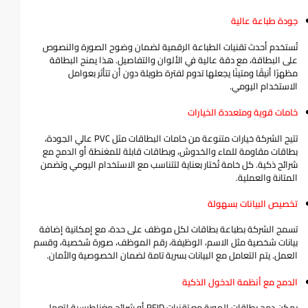
جودة طباعة عالية
تُستخدم أحدث تقنيات الطباعة الرقمية لضمان وضوح الصورة والنصوص
على البطاقة، مع دقة عالية في الألوان والتفاصيل. هذا يمنح البطاقة
مظهرًا أنيقًا ومتينًا يجعلها تدوم لفترة طويلة دون أن تتأثر بعوامل
الاستخدام اليومي.
خامات قوية ومتعددة الخيارات
تتيح الشركة خيارات متنوعة من خامات البطاقات مثل PVC عالي الجودة،
بطاقات مقاومة للماء والخدوش، وبطاقات قابلة للمغنطة أو الدمج مع
شرائح ذكية. كل خامة تُختار بعناية لتتناسب مع الاستخدام اليومي وتضمن
المتانة والعملية.
تخصيص البيانات بسهولة
تسمح الشركة بطباعة بطاقات لكل موظف على حدة، مع إمكانية إضافة
بيانات شخصية مثل الاسم، الوظيفة، رقم الموظف، صورة شخصية، وقسم
العمل. يتم التعامل مع البيانات بسرية تامة لضمان الخصوصية والأمان.
الدمج مع أنظمة الدخول الذكية
يمكن دمج بطاقات الهوية مع تقنيات RFID أو شرائح مغناطيسية لتعمل