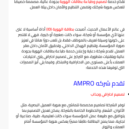
نقدّم خدمة
تصميم وطباعة بطاقات الهوية
بجودة عالية، مصممة خصيصًا
لتعكس هوية شركتك وتضمن التنظيم والأمان داخل بيئة العمل.
في عالم الأعمال الحديث، أصبحت
بطاقة الهوية (ID)
أداة أساسية لا غنى
عنها لأي مؤسسة أو شركة، سواء كانت صغيرة أو كبيرة. فهي لا تقتصر
على كونها وسيلة تعريف بالموظف فقط، بل تلعب دورًا هامًا في تعزيز
صورة المؤسسة، وتنظيم الهيكل الداخلي، وتحقيق الأمان داخل مقر
العمل. تقدم شركة دعاية وإعلان خدمة طباعة بطاقات الهوية بجودة
عالية وبتقنيات متطورة، مع التركيز على تصميم احترافي يلبي احتياجات
العملاء بأعلى مستوى من الاحترافية والابتكار. وفيما يلي أبرز المميزات
التي توفرها هذه الخدمة:
تقدم شركه
AMPRO
تصميم احترافي وجذاب
توفر الشركة تصاميم مخصصة تتماشى مع هوية العميل البصرية، مثل
الألوان، الشعار، والخطوط الخاصة بالشركة. يمكن تعديل التصميم بما
يتوافق مع طبيعة عمل المؤسسة سواء كانت تعليمية، طبية، صناعية أو
تجارية، مما يمنح البطاقة طابعًا مميزًا يعكس هوية المؤسسة أمام
العملاء والزوار.