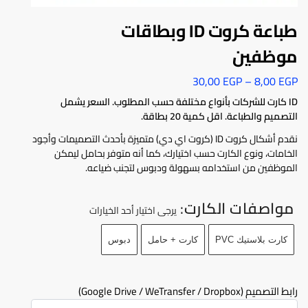
طباعة كروت ID وبطاقات
موظفين
30,00
EGP
–
8,00
EGP
ID كارت للشركات بأنواع مختلفة حسب المطلوب. السعر يشمل
التصميم والطباعة. اقل كمية 20 بطاقة.
نقدم أشكال كروت ID (كروت اي دي) متميزة بأحدث التصميمات وأجود
الخامات، ونوع الكارت حسب اختيارك، كما أنه متوفر بحامل ليمكن
الموظفين من استخدامه بسهولة ودبوس لتجنب ضياعه.
مواصفات الكارت
:
يرجى اختيار أحد الخيارات
كارت بلاستيك PVC
كارت + حامل
دبوس
رابط التصميم (Google Drive / WeTransfer / Dropbox)