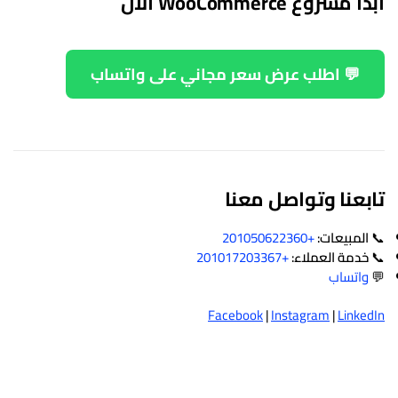
ابدأ مشروع WooCommerce الآن
💬 اطلب عرض سعر مجاني على واتساب
تابعنا وتواصل معنا
📞
المبيعات:
+201050622360
📞
خدمة العملاء:
+201017203367
💬
واتساب
Facebook
|
Instagram
|
LinkedIn