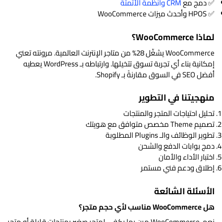
✅ دمج مع
CRM وأنظمة الأتمتة
✅ HPOS وأحدث ميزات WooCommerce
لماذا WooCommerce؟
WooCommerce يشغّل 28% من متاجر الإنترنت العالمية. مرونته تعني
إمكانية بناء أي تجربة تسوق تتخيلها. وارتباطه بـ WordPress يعطيه
أفضل SEO في السوق مقارنةً بـ Shopify.
منهجيتنا في التطوير
تحليل احتياجات المتجر والمنتجات
تصميم Theme مخصص متوافق مع هويتك
تطوير الوظائف والـ Plugins المطلوبة
دمج بوابات الدفع والشحن
اختبار الأداء والأمان
إطلاق ودعم فني مستمر
الأسئلة الشائعة
هل WooCommerce مناسب لأي حجم متجر؟
نعم، WooCommerce مرن بما يكفي لمتجر صغير بمنتجات قليلة أو متجر