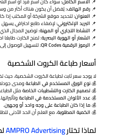
📌
الاسم الكامل:
سواء كان اسم فرد أو اسم الشر
📌
رقم الهاتف:
يُفضل أن يكون هناك أكثر من وسيل
📌
العنوان:
لتحديد موقع الشركة أو المكتب إذا كا
📌
البريد الإلكتروني:
لإضفاء طابع احترافي يسهل ا
📌
النشاط التجاري أو المهنة:
توضيح المجال الذي 
📌
الشعار أو الهوية البصرية:
لمنح الكارت طابعًا احتر
📌
الرموز الرقمية QR Codes:
لتسهيل الوصول إلى ص
أسعار طباعة الكروت الشخصية
لا يوجد سعر ثابت لطباعة الكروت الشخصية، حيث تخت
💰
نوع الورق المستخدم في الطباعة
ومدى جودته.
💰
تصميم الكارت والتشطيبات الخاصة
مثل الطباعة 
💰
عدد الألوان المستخدمة في الطباعة
وتأثيراتها.
💰
ما إذا كان الطباعة على وجه واحد أو وجهين.
💰
الكمية المطلوبة
، مع العلم أن الحد الأدنى لل
لماذا تختار
AMPRO Advertising
لط