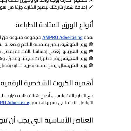
📌
تصميم الكارت بوجه واحد أو وجهين
حسب رغبتك
🖌️
إضافة شعار شركتك
ليصبح الكارت جزءًا من هويت
أنواع الورق المتاحة للطباعة
تقدم
AMPRO Advertising
مجموعة متنوعة من الخ
🟢
ورق الكوشيه:
يتميز بملمسه الناعم ولمعانه الفا
🔵
ورق الفبريانو:
يُعطي إحساسًا بالفخامة بفضل م
🟠
ورق العجينة:
يوفر مظهرًا كلاسيكيًا ومميزًا، وهو
🟣
ورق الكريستال:
يمنح لمسة بصرية جذابة بفضل تأث
أهمية الكروت الشخصية الرقمية
مع التطور التكنولوجي، أصبح هناك طلب متزايد عل
التواصل الاجتماعي بسهولة. توفر
O Advertising
العناصر الأساسية التي يجب أن تت