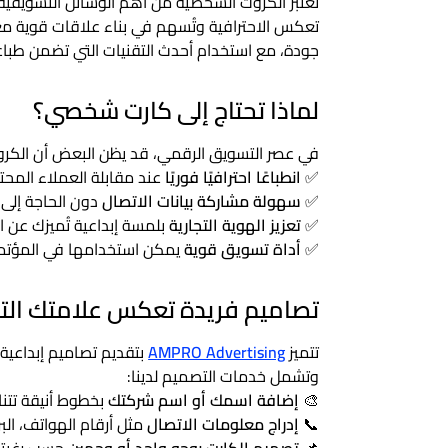
تُعتبر الكروت الشخصية من أهم الوسائل التسويقية
تعكس الاحترافية وتُسهم في بناء علاقات قوية مع 
جودة، مع استخدام أحدث التقنيات التي تضمن طباع
لماذا تحتاج إلى كارت شخصي؟
في عصر التسويق الرقمي، قد يظن البعض أن الكروت
✅
انطباعًا احترافيًا فوريًا
عند مقابلة العملاء المحت
✅
سهولة مشاركة بيانات الاتصال
دون الحاجة إلى ال
✅
تعزيز الهوية التجارية
بلمسة إبداعية تُميزك عن ا
✅
أداة تسويق قوية
يمكن استخدامها في المؤتمر
تصاميم فريدة تعكس علامتك التج
تتميز
AMPRO Advertising
بتقديم تصاميم إبداعية
وتشمل خدمات التصميم لدينا:
🎨
إضافة اسمك أو اسم شركتك
بخطوط أنيقة تتنا
📞
إدراج معلومات الاتصال
مثل أرقام الهواتف، البر