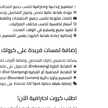
✨
تصاميم إبداعية واحترافية
تناسب جميع المجالات
🎯
جودة طباعة عالية
تضمن وضوح التفاصيل وجمال 
🖨️
خامات متنوعة تناسب جميع الاحتياجات والتفضي
🚀
أسعار تنافسية تناسب مختلف الميزانيات.
⏳
تنفيذ سريع وتسليم في الوقت المحدد.
🔄
إمكانية إعادة طباعة الكروت بنفس التصميم عن
إضافة لمسات فريدة على كروتك 
يمكنك تخصيص كارتك الشخصي بإضافة تأثيرات خاص
🔥
الطباعة البارزة (Embossing):
للحصول على ملمس
💎
الطباعة المذهبة أو الفضية (Foil Stamping):
ل
🌟
التصميم بزاويا دائرية (Rounded Corners):
لمنح 
🎭
إضافة طبقة حماية UV Spot:
للحفاظ على جودة 
اطلب كروت احترافية الآن!