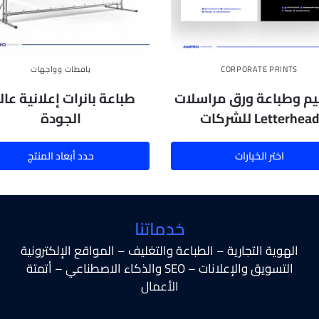
CORPORATE PRINTS
يافطات وواجهات
م وطباعة ورق مراسلات
طباعة بانرات إعلانية عال
Letterhead للشركات
الجودة
اختر الخيارات
حدد أبعاد المنتج
خدماتنا
الهوية التجارية – الطباعة والتغليف – المواقع الإلكترونية
التسويق والإعلانات – SEO والذكاء الاصطناعي – أتمتة
الأعمال