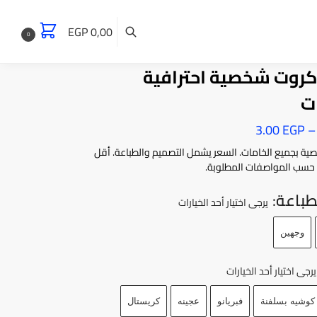
EGP
0,00
0
كروت شخصية احترافية
ت
3.00
EGP
–
ية بجميع الخامات. السعر يشمل التصميم والطباعة. أقل
باعة
:
يرجى اختيار أحد الخيارات
وجهين
يرجى اختيار أحد الخيارات
كوشيه بسلفنة
فبريانو
عجينه
كريستال