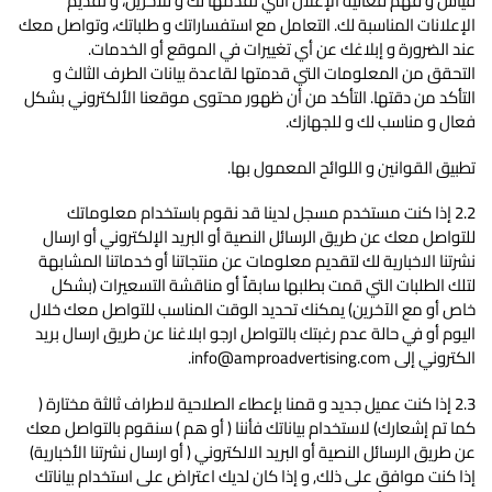
قياس و فهم فعالية الإعلان التي نقدمها لك و للآخرين، و تقديم
الإعلانات المناسبة لك. التعامل مع استفساراتك و طلباتك، وتواصل معك
عند الضرورة و إبلاغك عن أي تغييرات في الموقع أو الخدمات.
التحقق من المعلومات التي قدمتها لقاعدة بيانات الطرف الثالث و
التأكد من دقتها. التأكد من أن ظهور محتوى موقعنا الألكتروني بشكل
فعال و مناسب لك و للجهازك.
تطبيق القوانين و اللوائح المعمول بها.
2.2 إذا كنت مستخدم مسجل لدينا قد نقوم باستخدام معلوماتك
للتواصل معك عن طريق الرسائل النصية أو البريد الإلكتروني أو ارسال
نشرتنا الاخبارية لك لتقديم معلومات عن منتجاتنا أو خدماتنا المشابهة
لتلك الطلبات التي قمت بطلبها سابقاٌ أو مناقشة التسعيرات (بشكل
خاص أو مع الآخرين) يمكنك تحديد الوقت المناسب للتواصل معك خلال
اليوم أو في حالة عدم رغبتك بالتواصل ارجو ابلاغنا عن طريق ارسال بريد
الكتروني إلى info@amproadvertising.com.
2.3 إذا كنت عميل جديد و قمنا بإعطاء الصلاحية لاطراف ثالثة مختارة (
كما تم إشعارك) لاستخدام بياناتك فأننا ( أو هم ) سنقوم بالتواصل معك
عن طريق الرسائل النصية أو البريد الالكتروني ( أو ارسال نشرتنا الأخبارية)
إذا كنت موافق على ذلك, و إذا كان لديك اعتراض على استخدام بياناتك