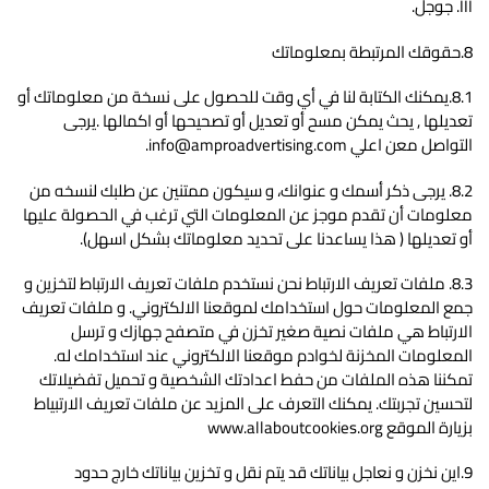
III. جوجل.
8.حقوقك المرتبطة بمعلوماتك
8.1.يمكنك الكتابة لنا في أي وقت للحصول على نسخة من معلوماتك أو
تعديلها , يحث يمكن مسح أو تعديل أو تصحيحها أو اكمالها .يرجى
التواصل معن اعلي info@amproadvertising.com.
8.2. يرجى ذكر أسمك و عنوانك، و سيكون ممتنين عن طلبك لنسخه من
معلومات أن تقدم موجز عن المعلومات التي ترغب في الحصولة عليها
أو تعديلها ( هذا يساعدنا على تحديد معلوماتك بشكل اسهل).
8.3. ملفات تعريف الارتباط نحن نستخدم ملفات تعريف الارتباط لتخزين و
جمع المعلومات حول استخدامك لموقعنا الالكتروني. و ملفات تعريف
الارتباط هي ملفات نصية صغير تخزن في متصفح جهازك و ترسل
المعلومات المخزنة لخوادم موقعنا الالكتروني عند استخدامك له.
تمكننا هذه الملفات من حفط اعدادتك الشخصية و تحميل تفضيلاتك
لتحسين تجربتك. يمكنك التعرف على المزيد عن ملفات تعريف الارتبياط
بزيارة الموقع www.allaboutcookies.org
9.اين نخزن و نعاجل بياناتك قد يتم نقل و تخزين بياناتك خارج حدود