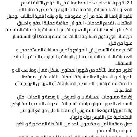
2.1 نقوم باستخدام هذه المعلومات في الاغراض التالية تقديم
المعلومات ,المنتجات , الخدمات المطلوبة و تخصيص خدماتنا لك.
تنفيذ التزامتنا الناشئة من أي عقود تتم بينا و بينك ( تنفيذ الطلبات، توصيل
المنتجات ، تقديم الخدمات ، الفواتير، مراقبة عملية الدفع و تطبيق
احكامنا و شروطنا). تقديم المعلومات عن المنتجات والخدمات المقدمة
من قبلنا التي تكون مشابهة لطلبات قد قمت بتنفذها أو الاستفسار
عنها من قبل. ‌
تنظيم عملية التسجيل في الموقع و تخزين حسابات المستخدمين و
العمليات الداخلية التقنية و تحليل البيانات و التجارب و البحث و لأغراض
الاستفتاء.
تطوير موقعنا للتأكد من ظهور المحتوى بشكل فعال ومناسب لك و
للجهازك و السماح لك بالمشاركة الميزات التفاعلية في موقعنا.
ما دمت قمت باختيار ذلك. ‌تنظيم المسابقات أو العروض الترويجية أو
المناسبات.
‌إضافة معلومات المسابقات و العروض الترويجية والأحداث ( مثل
الاسماء ، الصور الفوتوغرافية ، تسجيلات الصوت ، الفيديو للمشاركين
والحاضرين) لموقعنا الالكتروني أو صفحاتنا على مواقع التواصل
الإجتماعية مثل الفيس بوك و تويتر.
جعل موقعنا أمن و مضمون للحد من الأنشطة المحظورة و الغير
قانونية و التأكد منها.