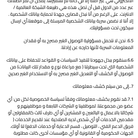
الالكتروني هي غير آمنة إلا في حالة تم تشفيرها. يمكن أن تمر اتصلاتك
عبر عدد من الدول قبل أن تصل. هذه هي طبيعة الشبكة العالمية /
الانترنت. على الرغم من أنا نبذل قصارى جهدنا لحماية بياناتك الشخصية .
إلا أننا لا نضمن سرية بياناتك الشخصية المرسلة إلى موقعنا،أي ارسال
سيكون تحت مسؤوليتك.
6.5. نحن لا نتحمل مسؤولية الوصول الغير مصرح به أو فقدان
المعلومات السرية لأنها خارجه عن إرادتنا.
6.6.سنقوم ببذل جهودنا لتنفيذ السياسات و القواعد للحفاظ على بياناتك
الشخصية التي تحت سيطرتنا ( مع مراعاة نوع و مقدار تلك البيانات) من
الوصول أو الكشف أو التعديل الغير مصرح به أو الاستخدام الغير صحيح.
7..إلى من سيتم كشف معلوماتك
7.1.قد نقوم بكشف معلوماتك وفقاً لسياسة الخصوصية لكل من: ‌أي
عضو من مجموعتنا. لموظفينا و الشركات التابعة و موظفينهم و
شركائنا بالاعمال و البائعين و المشترين أو أي طرف ثالث كالمقاولين أو
مقدمين الخدمات أو أي شخص لديه الصلاحية عند تقديم الخدمات (
فريق الدعم الفني ، التوصيل ، قسم الدعاية أو خدمات الدفع) لنا أولك.
الجهات الحكومية أو القانونية أو أي مؤسسات آخرى كانت مطلوبة