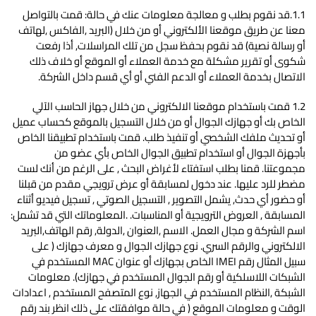
1.1.قد نقوم بطلب و معالجة معلومات عنك في حالة: قمت بالتواصل
معنا عن طريق موقعنا الألكتروني أو من خلال (البريد ,الفاكس ,لهاتف
أو رسالة نصية) قد نقوم بحفظ سجل من تلك المراسلات, أذا رفعت
شكوى أو تقرير مشكلة مع خدمة العملاء أو الموقع أو خلاف ذلك
الاتصال بخدمة العملاء أو الدعم الفني أو أي قسم داخل الشركة. ‌
1.2 قمت باستخدام موقعنا الالكتروني من خلال جهاز الحاسب الآلي
الخاص بك أو جهازك الجوال أو من خلال التسجيل بالموقع كحساب عميل
أو تحديث ملفك الشخصي أو تنفيذ طلب. قمت باستخدام تطبيقنا الخاص
بأجهزة الجوال أو استخدام تطبيق الجوال الخاص بأي عضو من
مجموعتنا. قمنا بطلب استفتاء لأغراض البحث , على الرغم من أنك لست
مضطر للرد عليها. ‌عند دخول لمسابقة أو عرض ترويجي مقدم من قبلنا
أو حضور أي حدث, يشمل التصوير , التسجيل الصوتي , تسجيل فيديو أثناء
المسابقة , العروض الترويجية أو المناسبات. .المعلوماتك التي قد تشمل:
اسم الشركة و مجال العمل. الاسم ,العنوان ,الدولة, رقم الهاتف,البريد
الالكتروني والرقم السري. نوع جهازك الجوال و معرف جهازك ( على
سبيل المثال رقم IMEI الخاص بجهازك أو عنوان MAC المستخدم في
الشبكات اللاسلكية أو رقم الجوال المستخدم في جهازك). معلومات
الشبكة ,النظام المستخدم في الجهاز, نوع المتصفح المستخدم , اعدادات
الوقت و معلومات الموقع ( في حالة موافقتك على ذلك انظر بند رقم