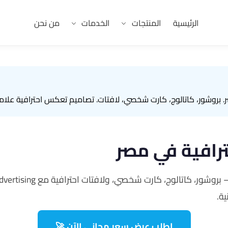
الرئيسية
المنتجات
الخدمات
من نحن
وشور، كاتالوج، كارت شخصي، لافتات. تصاميم تعكس احترافية علامتك مع 
رافية في مصر
، كارت شخصي، ولافتات احترافية مع AMPRO Advertising — تواصل مع
ة.
اطلب عرض سعر مجاني الآن 🚀